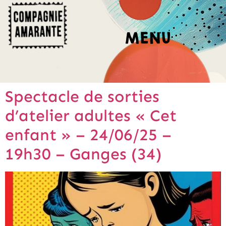
Spectacle de sorties
d’atelier adultes « Cet
enfant » – 24/06/25 –
19h30 – Ganges (34)